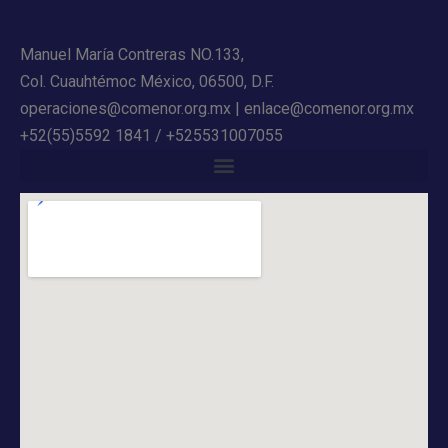
Manuel María Contreras NO.133,
Col. Cuauhtémoc México, 06500, D.F.
operaciones@comenor.org.mx | enlace@comenor.org.mx
+52(55)5592 1841 / +525531007055