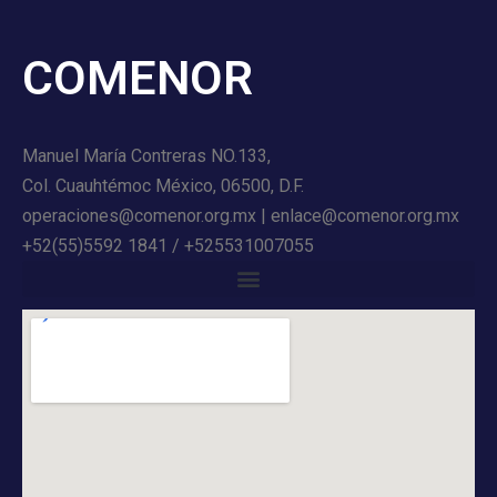
COMENOR
Manuel María Contreras NO.133,
Col. Cuauhtémoc México, 06500, D.F.
operaciones@comenor.org.mx | enlace@comenor.org.mx
+52(55)5592 1841 / +525531007055