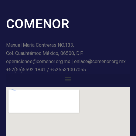
COMENOR
Manuel María Contreras NO.133,
Col. Cuauhtémoc México, 06500, D.F.
operaciones@comenor.org.mx | enlace@comenor.org.mx
+52(55)5592 1841 / +525531007055