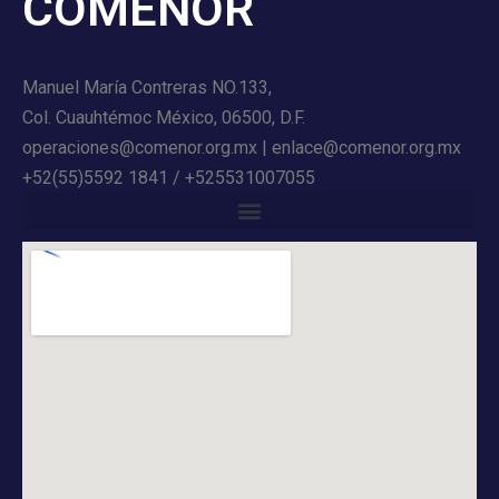
COMENOR
Manuel María Contreras NO.133,
Col. Cuauhtémoc México, 06500, D.F.
operaciones@comenor.org.mx | enlace@comenor.org.mx
+52(55)5592 1841 / +525531007055