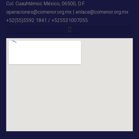
Col. Cuauhtémoc México, 06500, D.F.
operaciones@comenor.org.mx | enlace@comenor.org.mx
+52(55)5592 1841 / +525531007055